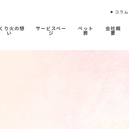
コラム
くり火の想
サービスペー
ペット
会社概
い
ジ
葬
要