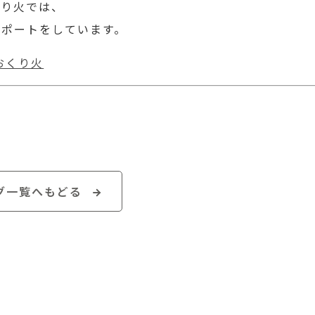
くり火では、
サポートをしています。
おくり火
グ一覧へもどる