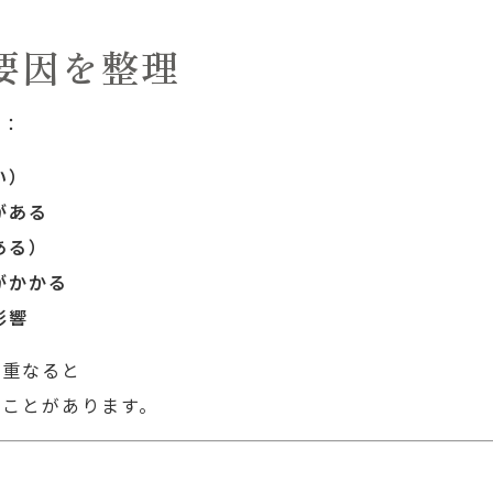
要因を整理
す：
い）
がある
ある）
がかかる
影響
が重なると
ることがあります。