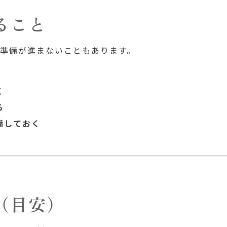
ること
準備が進まないこともあります。
く
る
備しておく
（目安）