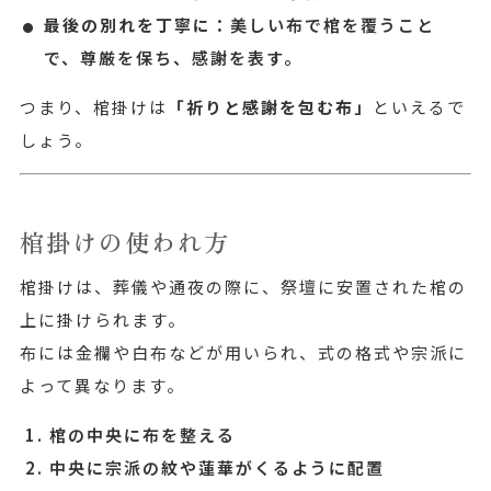
最後の別れを丁寧に
：美しい布で棺を覆うこと
で、尊厳を保ち、感謝を表す。
つまり、棺掛けは
「祈りと感謝を包む布」
といえるで
しょう。
棺掛けの使われ方
棺掛けは、葬儀や通夜の際に、祭壇に安置された棺の
上に掛けられます。
布には金襴や白布などが用いられ、式の格式や宗派に
よって異なります。
棺の中央に布を整える
中央に宗派の紋や蓮華がくるように配置