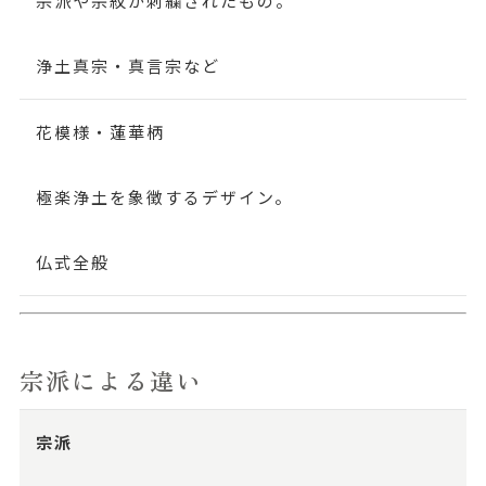
宗派や宗紋が刺繍されたもの。
浄土真宗・真言宗など
花模様・蓮華柄
極楽浄土を象徴するデザイン。
仏式全般
宗派による違い
宗派