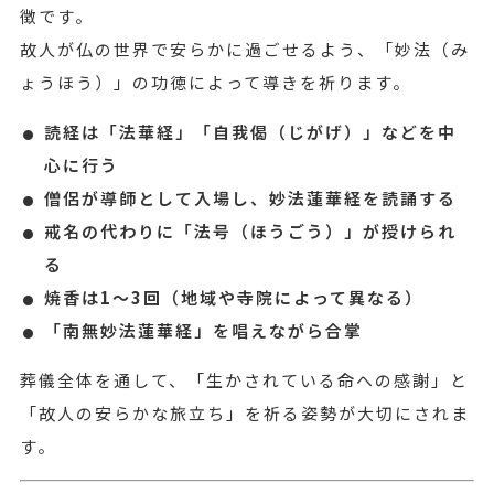
徴です。
故人が仏の世界で安らかに過ごせるよう、「妙法（み
ょうほう）」の功徳によって導きを祈ります。
読経は「法華経」「自我偈（じがげ）」などを中
心に行う
僧侶が導師として入場し、妙法蓮華経を読誦する
戒名の代わりに「法号（ほうごう）」が授けられ
る
焼香は
1〜3回
（地域や寺院によって異なる）
「南無妙法蓮華経」を唱えながら合掌
葬儀全体を通して、「生かされている命への感謝」と
「故人の安らかな旅立ち」を祈る姿勢が大切にされま
す。