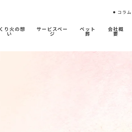
コラム
くり火の想
サービスペー
ペット
会社概
い
ジ
葬
要