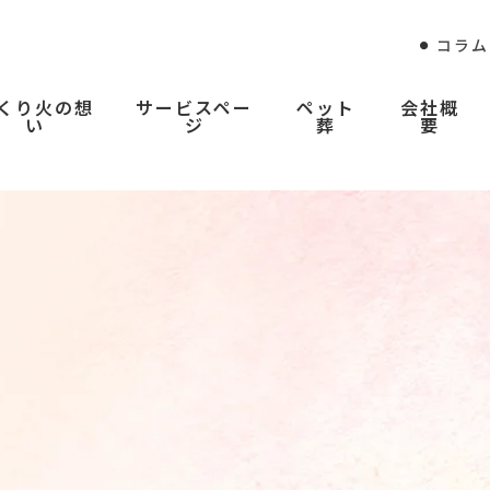
コラム
くり火の想
サービスペー
ペット
会社概
い
ジ
葬
要