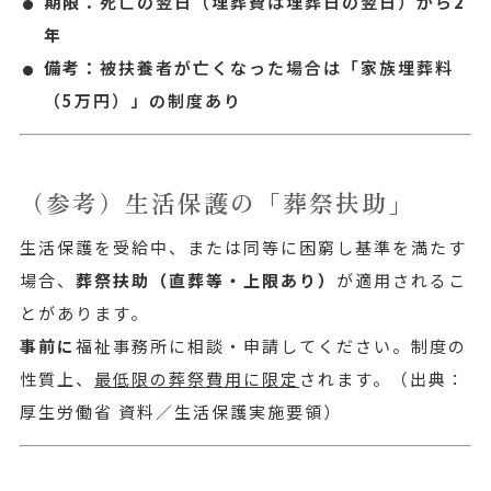
期限：
死亡の翌日（埋葬費は埋葬日の翌日）から
2
年
備考：
被扶養者が亡くなった場合は「家族埋葬料
（5万円）」の制度あり
（参考）生活保護の「葬祭扶助」
生活保護を受給中、または同等に困窮し基準を満たす
場合、
葬祭扶助（直葬等・上限あり）
が適用されるこ
とがあります。
事前に
福祉事務所に相談・申請してください。制度の
性質上、
最低限の葬祭費用に限定
されます。
（出典：
厚生労働省 資料／生活保護実施要領）