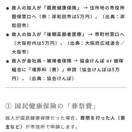
故人の加入が「国民健康保険」
→ 住所地の
市役所
国保窓口
へ（例：岸和田市は5万円）。
（出典：岸
和田市）
故人の加入が「後期高齢者医療」
→
市町村窓口
へ
（大阪府内は5万円）。
（出典：大阪府広域連合／
大阪市）
故人が会社員・被用者保険
→
協会けんぽ or 健保
組合
に「埋葬料（費）」申請（協会けんぽは5万
円）。
（出典：協会けんぽ）
① 国民健康保険の「葬祭費」
故人が国民健康保険だった場合、
葬祭を行った人（喪
主など）
が市役所で申請します。