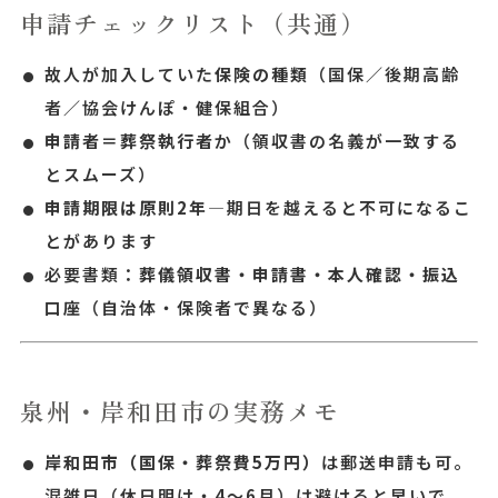
申請チェックリスト（共通）
故人が加入していた
保険の種類
（国保／後期高齢
者／協会けんぽ・健保組合）
申請者＝葬祭執行者
か（領収書の名義が一致する
とスムーズ）
申請期限は原則2年
—期日を越えると不可になるこ
とがあります
必要書類：
葬儀領収書・申請書・本人確認・振込
口座
（自治体・保険者で異なる）
泉州・岸和田市の実務メモ
岸和田市（国保・葬祭費5万円）
は郵送申請も可。
混雑日（休日明け・4〜6月）は避けると早いで