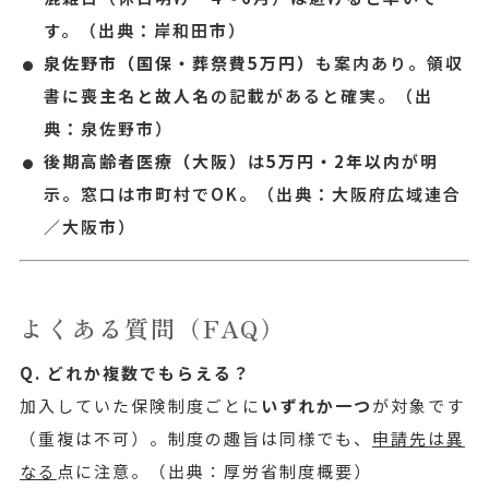
す。
（出典：岸和田市）
泉佐野市（国保・葬祭費5万円）
も案内あり。領収
書に
喪主名と故人名
の記載があると確実。
（出
典：泉佐野市）
後期高齢者医療（大阪）
は
5万円・2年以内
が明
示。窓口は市町村でOK。
（出典：大阪府広域連合
／大阪市）
よくある質問（FAQ）
Q. どれか複数でもらえる？
加入していた保険制度ごとに
いずれか一つ
が対象です
（重複は不可）。制度の趣旨は同様でも、
申請先は異
なる
点に注意。
（出典：厚労省制度概要）