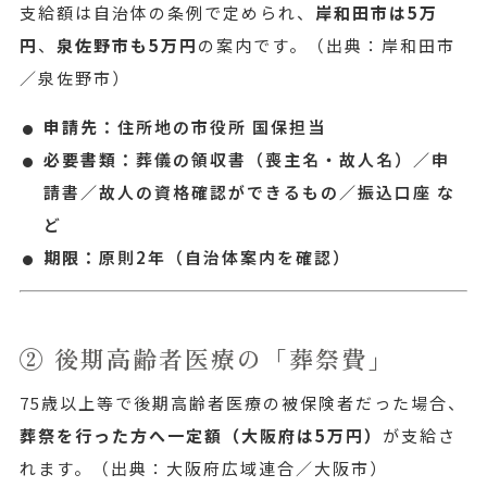
支給額は自治体の条例で定められ、
岸和田市は5万
円
、
泉佐野市も5万円
の案内です。
（出典：岸和田市
／泉佐野市）
申請先：
住所地の市役所 国保担当
必要書類：
葬儀の領収書（喪主名・故人名）／申
請書／故人の資格確認ができるもの／振込口座 な
ど
期限：
原則2年（自治体案内を確認）
② 後期高齢者医療の「葬祭費」
75歳以上等で後期高齢者医療の被保険者だった場合、
葬祭を行った方へ一定額（大阪府は5万円）
が支給さ
れます。
（出典：大阪府広域連合／大阪市）