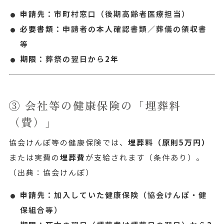
申請先：
市町村窓口（後期高齢者医療担当）
必要書類：
申請者の本人確認書類／葬儀の領収書
等
期限：
葬祭の翌日から
2年
③ 会社等の健康保険の「埋葬料
（費）」
協会けんぽ等の健康保険では、
埋葬料（原則5万円）
または実費の
埋葬費
が支給されます（条件あり）。
（出典：協会けんぽ）
申請先：
加入していた健康保険（協会けんぽ・健
保組合等）