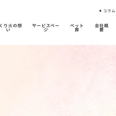
コラム
くり火の想
サービスペー
ペット
会社概
い
ジ
葬
要